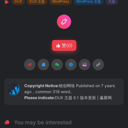
DUX
DUX 主题
WordPress
WordPress 主题
主题
赞(
0
)
Copyright Notice:
铭创网络
Published on 7 years
ago，common 318 word。
Please indicate:
DUX 主题 6.1 版本更新 | 赢聚网
You may be interested