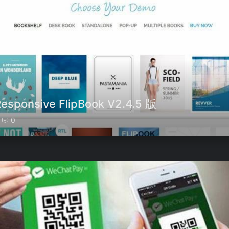
nsive FlipBook V2.4.5 版
0