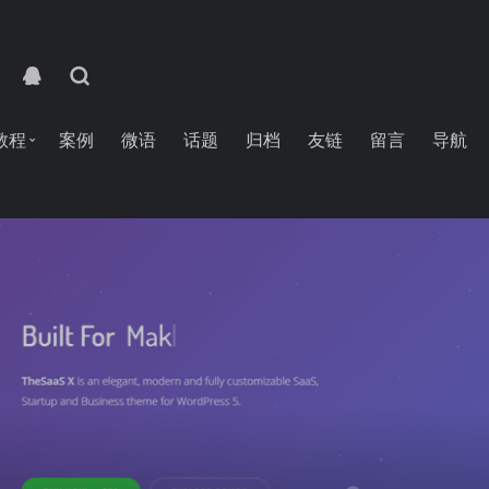
教程
案例
微语
话题
归档
友链
留言
导航
1.1.5 版