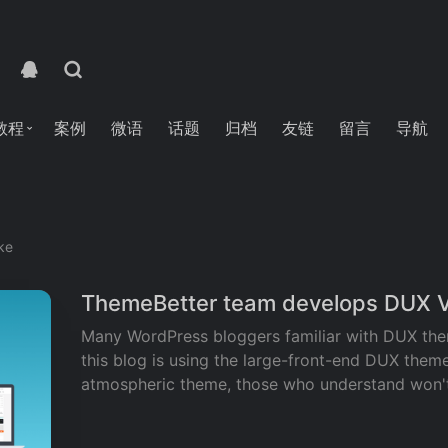
教程
案例
微语
话题
归档
友链
留言
导航
ike
ThemeBetter team develops DUX V
Many WordPress bloggers familiar with DUX the
this blog is using the large-front-end DUX them
atmospheric theme, those who understand won't