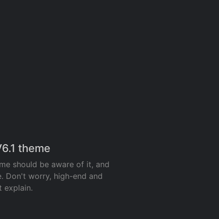
6.1 theme
me should be aware of it, and
e. Don't worry, high-end and
 explain.