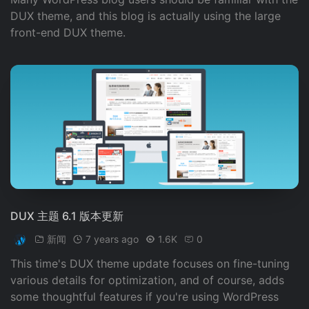
DUX theme, and this blog is actually using the large
front-end DUX theme.
DUX 主题 6.1 版本更新
新闻
7 years ago
1.6K
0
This time's DUX theme update focuses on fine-tuning
various details for optimization, and of course, adds
some thoughtful features if you're using WordPress