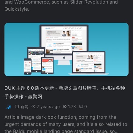
and WooCommerce, such as Slider Revolution and
Quickstyle.
DUX 主题 6.0 版本更新 - 新增文章图片暗箱、手机端各种
手势操作 - 赢聚网
新闻
7 years ago
1.7K
0
Article image dark box function, coming from the
urgent demands of many users, and it's also related to
the Baidu mobile landing page standard issue, so...