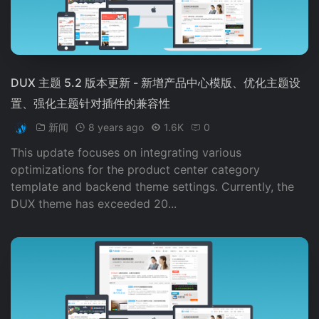
DUX 主题 5.2 版本更新 - 新增产品中心模版、优化主题设
置、强化主题针对插件的兼容性
新闻
8 years ago
1.6K
0
This update focuses on integrating various
optimizations for the product center category
template and backend theme settings. Currently, the
DUX theme has exceeded 20...