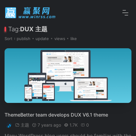
Tag:
DUX 主题
Sort
publish
update
views
like
ThemeBetter team develops DUX V6.1 theme
主题
7 years ago
1.7K
0
Many WordPress blog users should be familiar with the