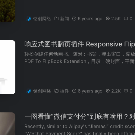
铭创网络
新闻
6 years ago
2.5K
0
响应式图书翻页插件 Responsive FlipB
轻松创建任何动画书。随附：书架，弹出窗口，缩放，Print 
PDF To FlipBook Extension，目录，硬
铭创网络
插件
6 years ago
2.2K
0
一图看懂“微信支付分”到底有啥用？
Recently, similar to Alipay's “Jiemasi” credit sco
"WeChat Payment Score" has finally been official