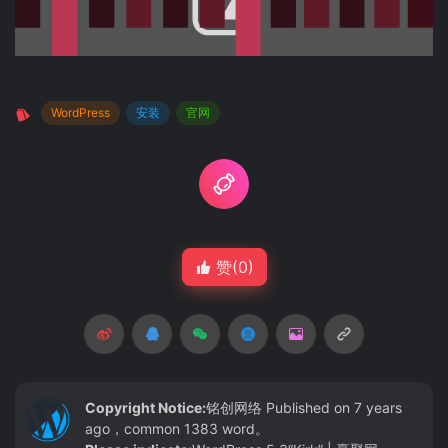
WordPress
安装
官网
赞(
0
)
Copyright Notice:
铭创网络
Published on 7 years
ago，common 1383 word。