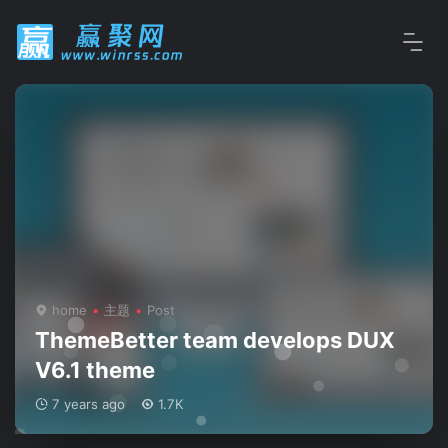
home
主题
Post
ThemeBetter team develops DUX
V6.1 theme
7 years ago
1.7K