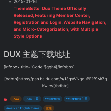
2015-01-16
ThemeBetter Dux Theme Officially
Released, Featuring Member Center,
Registration and Login, Website Navigation,
and Micro-Categorization, with Multiple
Style Options
DUX 主题下载地址
[infobox title="Code:"]qgh4[/infobox]
[bdbtn]https://pan.baidu.com/s/13qsWNqouBE1fSMrZq
KwIrw[/bdbtn]
DUX
DUX 主题
WordPress
WordPress 主题
American English theme
主题