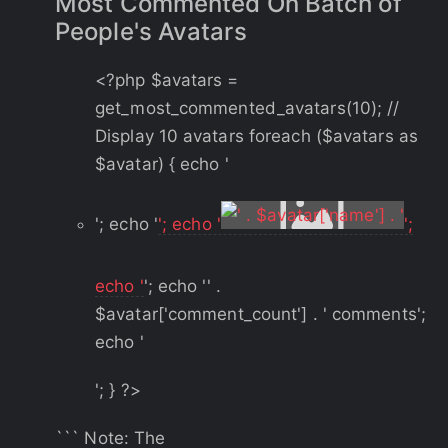
Most Commented On Batch of
People's Avatars
<?php $avatars =
get_most_commented_avatars(10); //
Display 10 avatars foreach ($avatars as
$avatar) { echo '
'; echo '
'; echo '
';
echo '
'; echo '
' .
$avatar['comment_count'] . ' comments
';
echo '
'; } ?>
``` Note: The