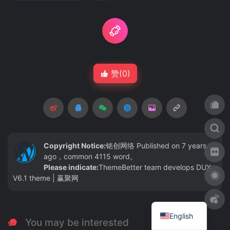
赞(
0
)
Copyright Notice:
铭创网络
Published on 7 years
ago，common 4115 word。
Please indicate:
ThemeBetter team develops DUX
V6.1 theme | 赢聚网
English
You may be interested