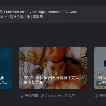
络
Published on 10 years ago，common 387 word。
DUX主题微分类功能 | 赢聚网
器插
70岁生日快乐 网友神剪辑徐克武
时尚
6.1
侠电影群像
L V
K
7 years ago
1.7K
铭创网络
铭