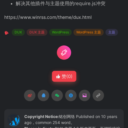
解决其他插件与主题使用的require.js冲突
https://www.winrss.com/theme/dux.html
DUX
DUX 主题
WordPress
WordPress 主题
主题
赞(
0
)
Copyright Notice:
铭创网络
Published on 10 years
ago，common 254 word。