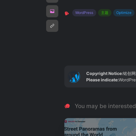
WordPress
主题
Optimize
Copyright Notice:
铭创网
Please indicate:
WordP
You may be interested