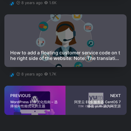
8 years ago
1.6K
How to add a floating customer service code on t
he right side of the website: Note: The translatio
n is in American English, and the original text is i
n Simplified Chinese.
8 years ago
1.7K
PREVIOUS
NEXT
WordPress 初级优化指南 – 选
阿里云 ECS 服务器 CentOS 7
择倾向性能优化的主题
修改 yum 源为阿里源