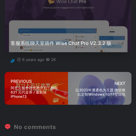
客服系统聊天室插件 Wise Chat Pro V2.3.2 版
6 years ago
2K
PREVIOUS
NEXT
阿里云服务器优惠开启！领取
以2022年潘通色为主题 微软推
621 元代金券 / 邀新抽
出定制Windows 10/11壁纸包
iPhone13
No comments