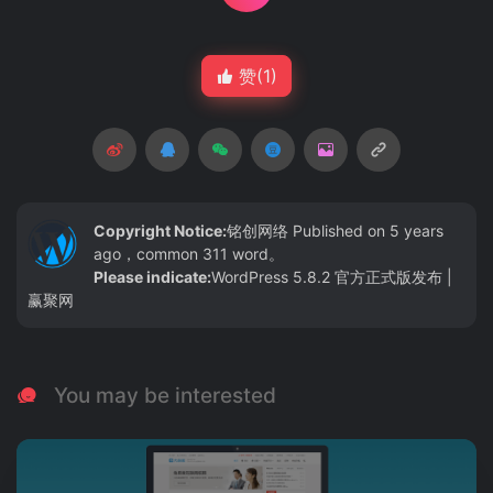
赞(
1
)
Copyright Notice:
铭创网络
Published on 5 years
ago，common 311 word。
Please indicate:
WordPress 5.8.2 官方正式版发布 |
赢聚网
You may be interested