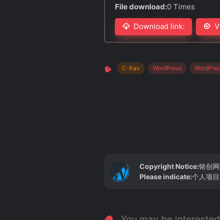
File download:
0 Times
Download link:
V
C-Kav
WordPress
WordPre
Copyright Notice:
铭创网
Please indicate:
个人项目和
You may be interested