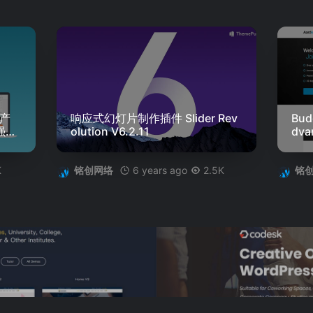
增产
响应式幻灯片制作插件 Slider Rev
Bu
强化
olution V6.2.11
dva
K
6 years ago
2.5K
铭创网络
铭