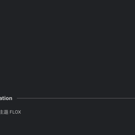
ation
题 FLOX