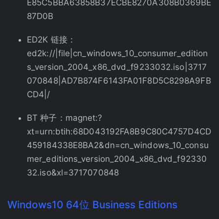
E85C5BBA63858B37ECBE8270A308B0369BE
87D0B
ED2K 链接：
ed2k://|file|cn_windows_10_consumer_edition
s_version_2004_x86_dvd_f9233032.iso|3717
070848|AD7B874F6143FA01F8D5C8298A9FB
CD4|/
BT 种子：magnet:?
xt=urn:btih:68D043192FA8B9C80C4757D4CD
459184338E8BA2&dn=cn_windows_10_consu
mer_editions_version_2004_x86_dvd_f92330
32.iso&xl=3717070848
Windows10 64位 Business Editions