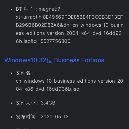
BT 种子：magnet:?
xt=urn:btih:8E49569FDE852E4F3CCB3D13EF
B296B6B02D82A6&dn=cn_windows_10_busin
ess_editions_version_2004_x64_dvd_16dd93
6b.iso&xl=5527756800
Windows10 32位 Business Editions
文件名：
cn_windows_10_business_editions_version_20
04_x86_dvd_16dd936b.iso
文件大小：3.4GB
发布时间：2020-05-12