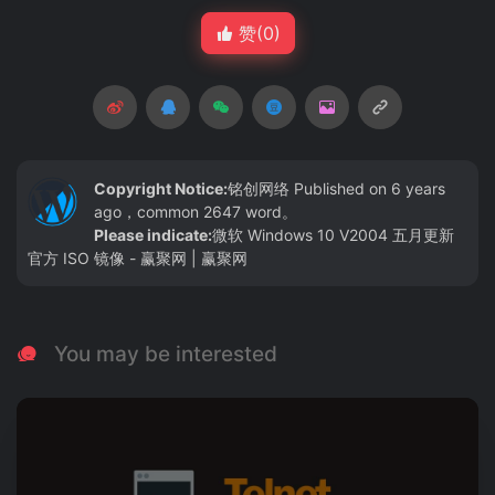
赞(
0
)
Copyright Notice:
铭创网络
Published on 6 years
ago，common 2647 word。
Please indicate:
微软 Windows 10 V2004 五月更新
官方 ISO 镜像 - 赢聚网 | 赢聚网
You may be interested