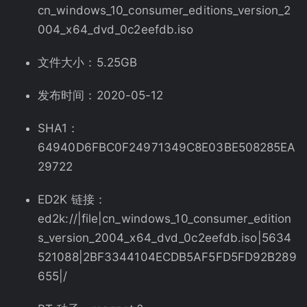
cn_windows_10_consumer_editions_version_2
004_x64_dvd_0c2eefdb.iso
文件大小：5.25GB
发布时间：2020-05-12
SHA1：
64940D6FBC0F24971349C8E03BE508285EA
29722
ED2K 链接：
ed2k://|file|cn_windows_10_consumer_edition
s_version_2004_x64_dvd_0c2eefdb.iso|5634
521088|2BF3344104ECDB5AF5FD5FD92B289
655|/