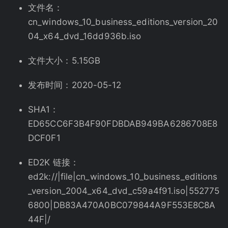
文件名：
cn_windows_10_business_editions_version_20
04_x64_dvd_16dd936b.iso
文件大小：5.15GB
发布时间：2020-05-12
SHA1：
ED65CC6F3B4F90FDBDAB949BA6286708E8
DCF0F1
ED2K 链接：
ed2k://|file|cn_windows_10_business_editions
_version_2004_x64_dvd_c59a4f91.iso|552775
6800|DB83A470A0BC079844A9F553E8C8A
44F|/