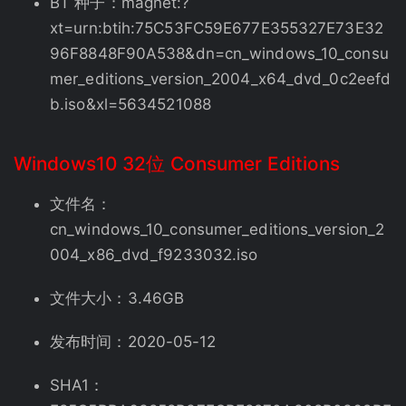
BT 种子：magnet:?
xt=urn:btih:75C53FC59E677E355327E73E32
96F8848F90A538&dn=cn_windows_10_consu
mer_editions_version_2004_x64_dvd_0c2eefd
b.iso&xl=5634521088
Windows10 32位 Consumer Editions
文件名：
cn_windows_10_consumer_editions_version_2
004_x86_dvd_f9233032.iso
文件大小：3.46GB
发布时间：2020-05-12
SHA1：