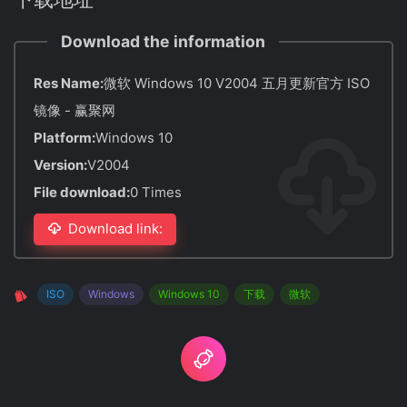
Download the information
Res Name:
微软 Windows 10 V2004 五月更新官方 ISO
镜像 - 赢聚网
Platform:
Windows 10
Version:
V2004
File download:
0 Times
Download link:
ISO
Windows
Windows 10
下载
微软