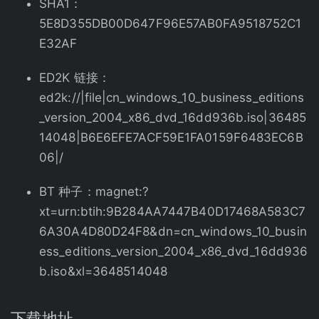
SHA1：
5E8D355DB00D647F96E57AB0FA9518752C1
E32AF
ED2K 链接：
ed2k://|file|cn_windows_10_business_editions
_version_2004_x86_dvd_16dd936b.iso|36485
14048|B6E6EFE7ACF59E1FA0159F6483EC6B
06|/
BT 种子：magnet:?
xt=urn:btih:9B284AA7447B40D17468A583C7
6A30A4D80D24F8&dn=cn_windows_10_busin
ess_editions_version_2004_x86_dvd_16dd936
b.iso&xl=3648514048
下载地址