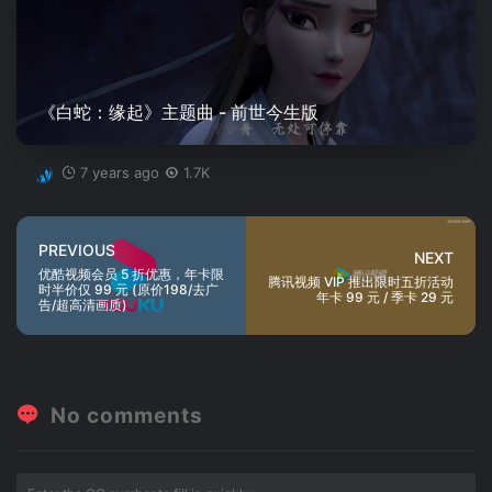
《白蛇：缘起》主题曲 - 前世今生版
7 years ago
1.7K
PREVIOUS
NEXT
优酷视频会员 5 折优惠，年卡限
腾讯视频 VIP 推出限时五折活动
时半价仅 99 元 (原价198/去广
年卡 99 元 / 季卡 29 元
告/超高清画质)
No comments