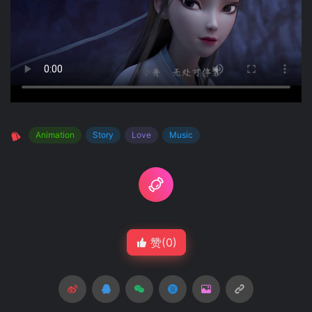
Animation
Story
Love
Music
赞(
0
)