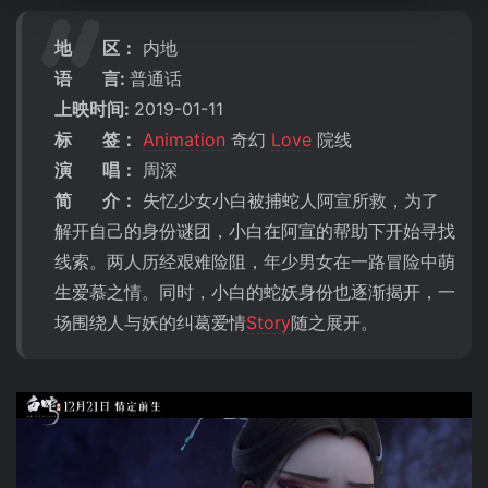
地 区：
内地
语 言:
普通话
上映时间:
2019-01-11
标 签：
Animation
奇幻
Love
院线
演 唱：
周深
简 介：
失忆少女小白被捕蛇人阿宣所救，为了
解开自己的身份谜团，小白在阿宣的帮助下开始寻找
线索。两人历经艰难险阻，年少男女在一路冒险中萌
生爱慕之情。同时，小白的蛇妖身份也逐渐揭开，一
场围绕人与妖的纠葛爱情
Story
随之展开。