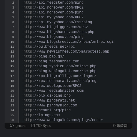
http
://api.feedster.com/ping
http
://api.moreover.com/RPC2
http
://api.moreover.com/ping
http
://api.my.yahoo.com/RPC2
http
://api.my.yahoo.com/rss/ping
http
://www.blogdigger.com/RPC2
http
://www.blogshares.com/rpc.php
http
://www.blogsnow.com/ping
http
://www.blogstreet.com/xrbin/xmlrpc.cgi
http
://bulkfeeds.net/rpc
http
://www.newsisfree.com/xmlrpctest.php
http
://ping.blo.gs/
http
://ping.feedburner.com
http
://ping.syndic8.com/xmlrpc.php
http
://ping.weblogalot.com/rpc.php
http
://rpc.blogrolling.com/pinger/
http
://rpc.technorati.com/rpc/ping
http
://rpc.weblogs.com/RPC2
http
://www.feedsubmitter.com
http
://blo.gs/ping.php
http
://www.pingerati.net
http
://www.pingmyblog.com
http
://geourl.org/ping
http
://ipings.com
http
://www.weblogalot.com/ping</code>
generic
780 Bytes
© 赢聚网