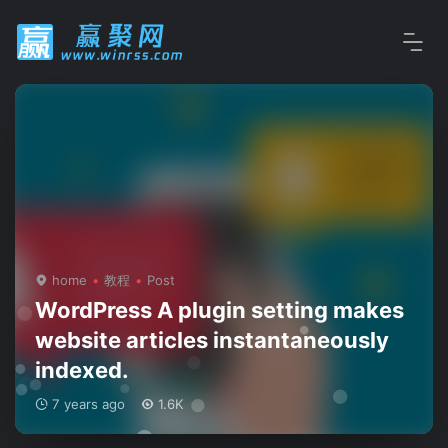
home
教程
Post
WordPress A plugin setting makes
website articles instantaneously
indexed.
7 years ago
1.6K