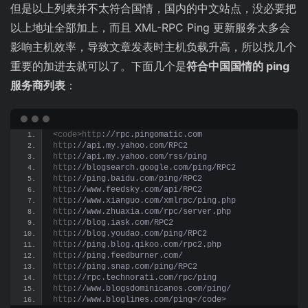
但是以上列表并不太符合国情，国内的中文站点，没必要把
以上地址全部加上，而且 XML-RPC Ping 更新服务太多会
影响主机效率，导致文章发表时主机负载升高，所以找几个
重要的加进去就可以了。下面几个是
符合中国国情的 ping
服务商列表
：
<
code
>
http
://rpc.pingomatic.com
http
://api.my.yahoo.com/RPC2
http
://api.my.yahoo.com/rss/ping
http
://blogsearch.google.com/ping/RPC2
http
://ping.baidu.com/ping/RPC2
http
://www.feedsky.com/api/RPC2
http
://www.xianguo.com/xmlrpc/ping.php
http
://www.zhuaxia.com/rpc/server.php
http
://blog.iask.com/RPC2
http
://blog.youdao.com/ping/RPC2
http
://ping.blog.qikoo.com/rpc2.php
http
://ping.feedburner.com/
http
://ping.snap.com/ping/RPC2
http
://rpc.technorati.com/rpc/ping
http
://www.blogsdominicanos.com/ping/
http
://www.bloglines.com/ping</code>