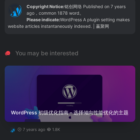
Copyright Notice:
铭创网络
Published on 7 years
ago，common 1878 word。
Please indicate:
WordPress A plugin setting makes
website articles instantaneously indexed. | 赢聚网
You may be interested
WordPress 初级优化指南 – 选择倾向性能优化的主题
7 years ago
1.8K