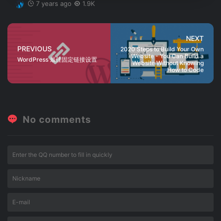
7 years ago
1.9K
NEXT
PREVIOUS
2020 Steps to Build Your Own
Website - You Can Build a
WordPress 最佳固定链接设置
Website Without Knowing
How to Code
No comments