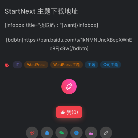
StartNext 主题下载地址
[infobox title="提取码："]want[/infobox]
[bdbtn]https://pan.baidu.com/s/1kNMNUncXBepXWhE
e8Fjx9w[/bdbtn]
IT
WordPress
WordPress 主题
主题
公司主题
赞(
0
)