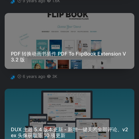
9 years ago
1.6K
PDF 转换动画书插件 PDF To FlipBook Extension V
3.2 版
6 years ago
3K
DUX 主题 5.4 版本更新 - 新增一键关闭全部评论、v2
ex 头像获取等 10 项更新