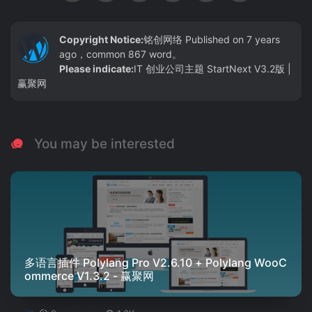
Copyright Notice:
铭创网络
Published on 7 years
ago，common 867 word。
Please indicate:
IT 创业公司主题 StartNext V3.2版 |
赢聚网
You may be interested
多语言插件 Polylang Pro V2.6.10 + Polylang WooC
ommerce V1.3.2 - 赢聚网