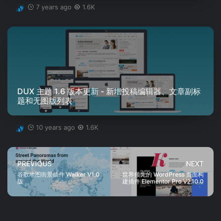
7 years ago
1.6K
DUX 主题 1.6 版本更新 - 新增投稿编辑器、文章副标
题和无图版列表
10 years ago
1.6K
PREVIOUS
NEXT
谷歌地图街景插件 Walker V1.0
世界领先的 WordPress 页面构
版
建插件 Elementor Pro V2.10.0