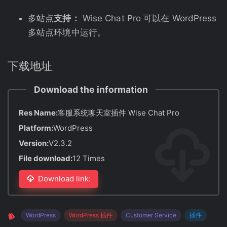
多站点
支持：
Wise Chat Pro 可以在 WordPress
多站点环境中运行。
下载地址
Download the information
Res Name:
客服系统聊天室插件 Wise Chat Pro
Platform:
WordPress
Version:
V2.3.2
File download:
12 Times
Download link:
WordPress
WordPress 插件
Customer Service
插件