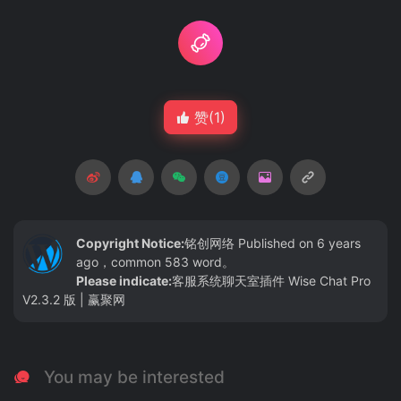
赞(
1
)
Copyright Notice:
铭创网络
Published on 6 years
ago，common 583 word。
Please indicate:
客服系统聊天室插件 Wise Chat Pro
V2.3.2 版 | 赢聚网
You may be interested