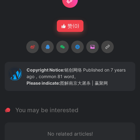
赞(
0
)
Copyright Notice:
铭创网络
Published on 7 years
ago，common 81 word。
Please indicate:
图解南京大屠杀 | 赢聚网
You may be interested
No related articles!