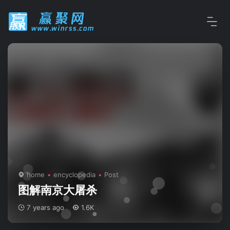
home
encyclopedia
Post
图解南京大屠杀
7 years ago
1.6K