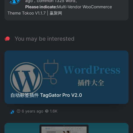
ago，common 1325 word。
Please indicate:
Multi-Vendor WooCommerce
Theme Tokoo V1.1.7 | 赢聚网
You may be interested
自动标签插件 TagGator Pro V2.0
6 years ago
1.6K