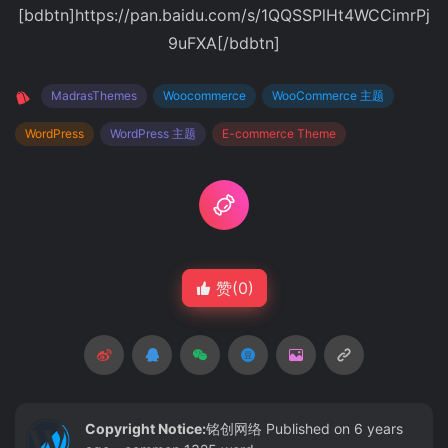
[bdbtn]https://pan.baidu.com/s/1QQSSPlHt4WCCimrPj
9uFXA[/bdbtn]
MadrasThemes
Woocommerce
WooCommerce 主题
WordPress
WordPress 主题
E-commerce Theme
赞(
0
)
Copyright Notice:
铭创网络
Published on 6 years