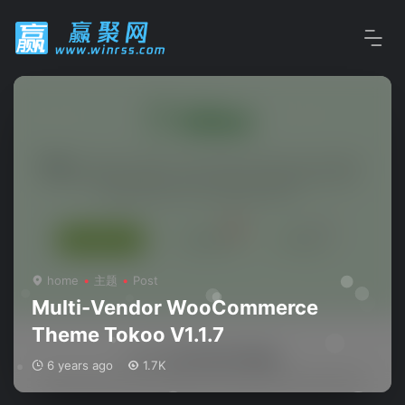
home
主题
Post
Multi-Vendor WooCommerce
Theme Tokoo V1.1.7
6 years ago
1.7K