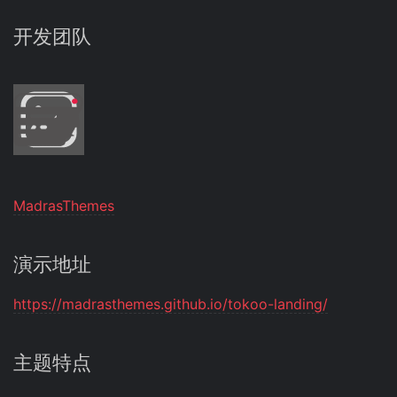
开发团队
MadrasThemes
演示地址
https://madrasthemes.github.io/tokoo-landing/
主题特点