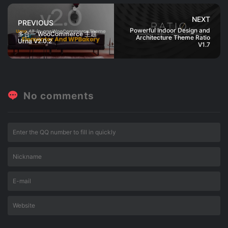
NEXT
PREVIOUS
Powerful Indoor Design and
多合一 WooCommerce 主题
Architecture Theme Ratio
Urna V2.0.2
V1.7
No comments