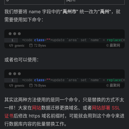
我们想要将 name 字段中的
“禹州市”
统一改为
“禹州”
，就
需要使用如下命令：
<
code 
class
=
""
>
update `area` set `name` = 
replace
(
nam
generic
72 Bytes
© 赢聚网
或者也可以使用：
<
code 
class
=
""
>
update `area` set `name` = 
replace
(
nam
generic
76 Bytes
© 赢聚网
其实这两种方法使用的是同一个命令，只是替换的方式不太
一样！大家在
网站
数据迁移更换域名、或者
网站部署 SSL
证书
后修改 https 域名前缀时，可能就会用到这个命令来进
行数据库内容的批量替换工作。