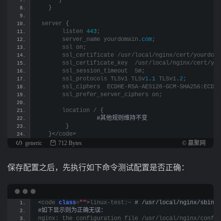
}
}
 server 
{
       listen 
443
;
       server_name yourdomain.
com
;
       ssl on;
       ssl_certificate /usr/local/nginx/cert/yourdoma
       ssl_certificate_key  /usr/local/nginx/cert/you
       ssl_session_timeout  5m;
       ssl_protocols TLSv1 TLSv
1
.
1
 TLSv1.
2
;
       ssl_ciphers  ECDHE-RSA-AES128-GCM-SHA256:ECDHE
       ssl_prefer_server_ciphers on;
       location / 
{
 #其他规则维持不变
}
}<
/code
>
generic
712 Bytes
© 赢聚网
保存配置之后，先执行如下命令测试配置是否正确：
<
code 
class
=
""
>
linux-test:~
 # /usr/local/nginx/sbin/n
#如下显示则为正确无误：
nginx: the configuration file /usr/local/nginx/conf/n