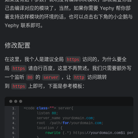
己去编译对应的模块了，当然，如果你需要 Yephy 帮你部
署支持这样模块的环境的话，也可以点击右下角的小企鹅与
Yephy 联系即可。
修改配置
在这里，我个人是建议全局
访问的，为什么要全
https
局
请自行百度，这里不再赘述。我们只需要额外写
https
一个监听
的
，让
访问跳转
80
server
http
到
上即可，下面是参考模板：
https
<
code 
class
=
""
>
 server
{
      listen 
80
;
      server_name yourdomain.
com
;
      root  /path/
for
/yourdomain.
com
;
      location / 
{
rewrite
(
.*
)
 https
://yourdomain.com$1 perma