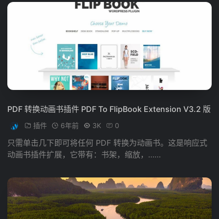
PDF 转换动画书插件 PDF To FlipBook Extension V3.2 版
插件
6年前
3K
0
只需单击几下即可将任何 PDF 转换为动画书。这是响应式
动画书插件扩展，它带有：书架，缩放，……