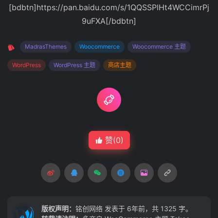
[bdbtn]https://pan.baidu.com/s/1QQSSPlHt4WCCimrPj
9uFXA[/bdbtn]
MadrasThemes
Woocommerce
Woocommerce 主题
WordPress
WordPress 主题
商店主题
赞(
0
)
版权声明：
铭创网络
发表于 6年前，共 1325 字。