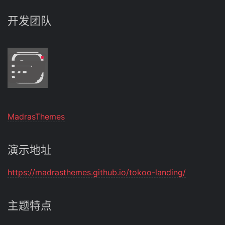
开发团队
MadrasThemes
演示地址
https://madrasthemes.github.io/tokoo-landing/
主题特点