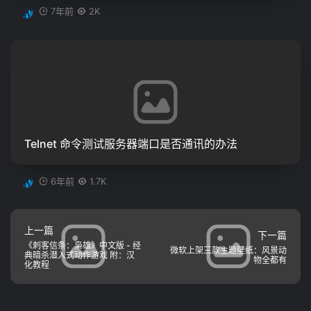
7年前
2K
Telnet 命令测试服务器端口是否通讯的办法
6年前
1.7K
上一篇
下一篇
《刺客信条：枭雄》中文版 - 经
微软上架三款主题壁纸：风景动
典暗杀潜入式动作游戏 附：汉
物全都有
化教程