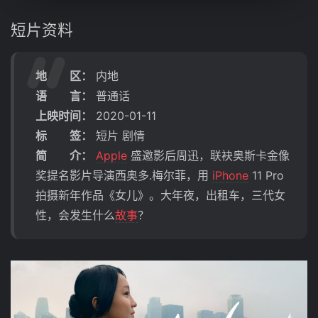
短片资料
地 区：
内地
语 言：
普通话
上映时间：
2020-01-11
标 签：
短片 剧情
简 介：
Apple
盛邀影后周迅，联袂奥斯卡⾦像
奖提名影⽚导演⻄奥多.梅尔菲，⽤
iPhone
11 Pro
拍摄新年作品《女儿》。⼤年夜，出租⻋，三代⼥
性，会发⽣什么
故事
？