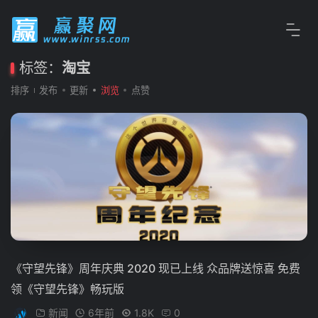
标签：
淘宝
排序
发布
更新
浏览
点赞
《守望先锋》周年庆典 2020 现已上线 众品牌送惊喜 免费
领《守望先锋》畅玩版
新闻
6年前
1.8K
0