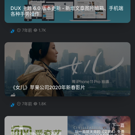
DUX 主题 6.0 版本更新 - 新增文章图片暗箱、手机端
各种手势操作
7年前
1.7K
《女儿》苹果公司2020年新春影片
7年前
1.8K
下一篇
上一篇
玩一局就天亮的《文明6》免费
爱奇艺 VIP 限时半价，会员年卡