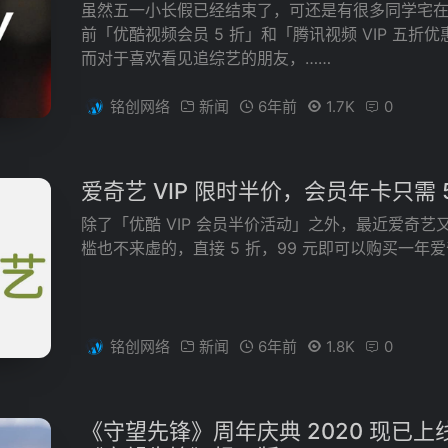
虽然五一小长假已经结束了，可还是有很多同学宅
前「优酷视频会员 5 折」和「腾讯视频 VIP 五
而对于喜欢看见追综艺的朋友，……
铭创网络
新闻
6年前
1.7K
0
爱奇艺 VIP 限时半价，会员年卡只需 5
除了「优酷 VIP 会员半价活动」之外，最近爱奇
槛也不来虚的，直接 5 折，99 元即可以购买一年爱奇
铭创网络
新闻
6年前
1.8K
0
《守望先锋》周年庆典 2020 现已上