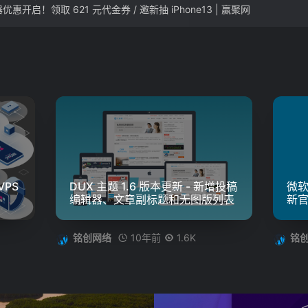
惠开启！领取 621 元代金券 / 邀新抽 iPhone13 | 赢聚网
PS
DUX 主题 1.6 版本更新 - 新增投稿
微软
编辑器、文章副标题和无图版列表
新官
10年前
1.6K
铭创网络
铭