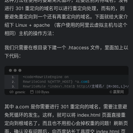
这种方法在使用时要避免死循环，还要区别对待域名，没有
进行 301 重定向的域名可以进行重定向处理，而有的，则
要避免重定向到一个还有再重定向的域名。下面就给大家介
绍下 Linux + apache （客户使用的阿里云虚拟主机与这个
相同）主机的操作方法：
我们只需要在根目录下建一个 .htaccess 文件，里面加上以
下代码：
<
code
>
RewriteEngine on
RewriteCond %
{
HTTP_HOST
}
 ^a.
com
$
RewriteRule ^index\.html$ http
://主域名/ [R=301,L]</co
generic
110 Bytes
© 赢聚网
其中 a.com 是你需要进行 301 重定向的域名，需要注意避
免死循环的发生。这样，就可以将 index.html 页面直接重
定向到根域名了，而且也不用担心会掉权重的问题！刷新页
面，确认没有问题后，向百度站长工具提交 index.html 页