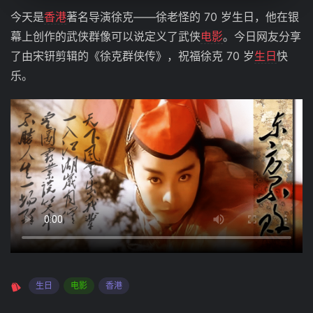
今天是
香港
著名导演徐克——徐老怪的 70 岁生日，他在银
幕上创作的武侠群像可以说定义了武侠
电影
。今日网友分享
了由宋钘剪辑的《徐克群侠传》，祝福徐克 70 岁
生日
快
乐。
生日
电影
香港