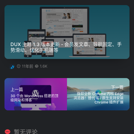
DUX 主题 1.3 版本更新 - 会员发文章、导航固定、手
势滑动、优化手机端等
11年前
1.6K
下一篇
上一篇
微软全新 Chrome 内核 Edge
30 个由 WordPress 搭建的顶
浏览器！替代 IE / 原生支持安装
级网站和博客
Chrome 插件扩展
暂无评论