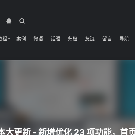
教程
案例
微语
话题
归档
友链
留言
导航
 版本大更新 - 新增优化 23 项功能，首