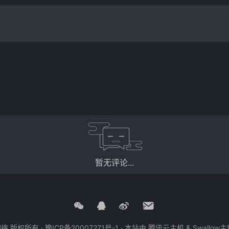
暂无评论...
创网络 版权所有 ·
豫ICP备20007271号-1
· 本站由
腾讯云主机
&
Swallow