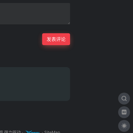
主题
强力驱动 ·
·
SiteMap