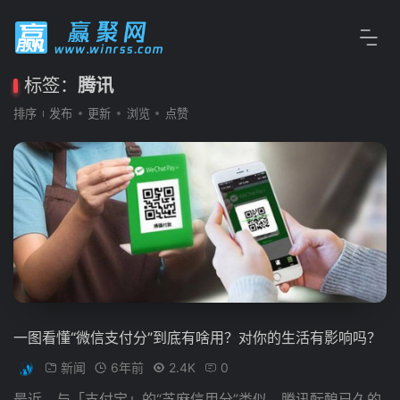
标签：
腾讯
排序
发布
更新
浏览
点赞
一图看懂“微信支付分”到底有啥用？对你的生活有影响吗？
新闻
6年前
2.4K
0
最近，与「支付宝」的“芝麻信用分”类似，腾讯酝酿已久的