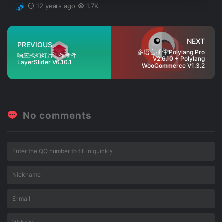
12 years ago
1.7K
NEXT
PREVIOUS
多语言插件 Polylang Pro
响应式幻灯片制作插件
V2.6.10 + Polylang
LayerSlider V6.10.1
WooCommerce V1.3.2
No comments