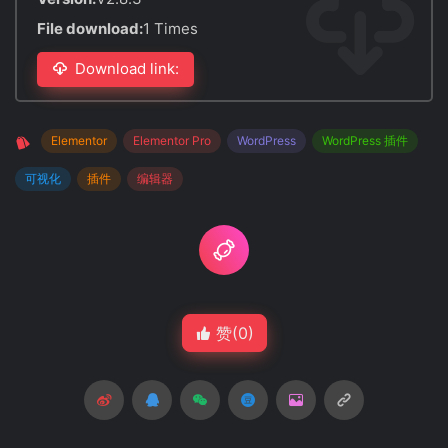
File download:
1 Times
Download link:
Elementor
Elementor Pro
WordPress
WordPress 插件
可视化
插件
编辑器
赞(
0
)