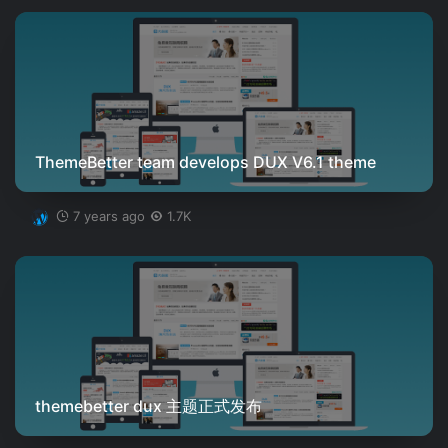
ThemeBetter team develops DUX V6.1 theme
7 years ago
1.7K
themebetter dux 主题正式发布