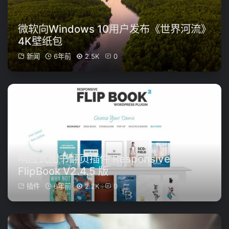
微软向Windows 10用户发布《世界河流》
4K壁纸包
新闻
6年前
2.5K
0
响应式图书翻页插件 Responsive
FlipBook V2.4.5 版
插件
6年前
2.2K
0