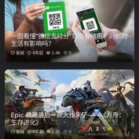
一图看懂“微信支付分”到底有啥用？对你的
生活有影响吗？
新闻
6年前
2.4K
0
Epic 典藏最后一款大作来了——《方舟：
生存进化》
新闻
6年前
2.3K
0