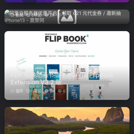
代金券 / 邀新抽 iPhone13
新闻
5年前
2K
0
PDF 转换动画书插件 PDF To FlipBook
Extension V3.2 版
插件
6年前
3K
0